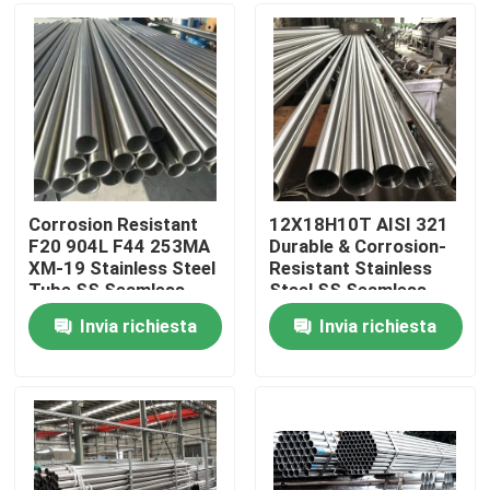
Circa noi
Giro della fabbrica
Controllo di qualità
Corrosion Resistant
12X18H10T AISI 321
F20 904L F44 253MA
Durable & Corrosion-
XM-19 Stainless Steel
Resistant Stainless
Contattici
Tube SS Seamless
Steel SS Seamless
Pipe BA Bright
Pipe 6m Customized
Invia richiesta
Invia richiesta
Annealed
Notizie
Casi
tubo senza cuciture degli ss