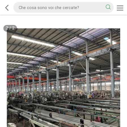
2
/
2