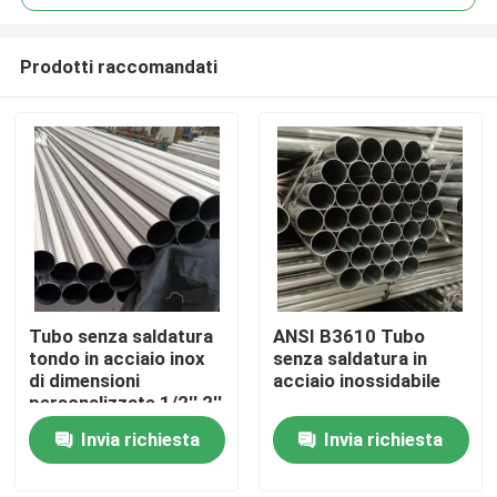
Prodotti raccomandati
Tubo senza saldatura
ANSI B3610 Tubo
Casa
tondo in acciaio inox
senza saldatura in
di dimensioni
acciaio inossidabile
personalizzate 1/2'' 2''
Prodotti
Invia richiesta
Invia richiesta
Video