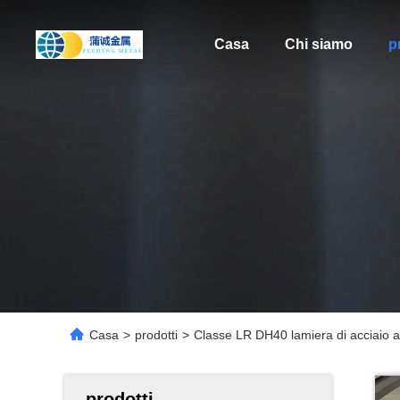
Casa
Chi siamo
p
Casa
>
prodotti
>
Classe LR DH40 lamiera di acciaio 
prodotti