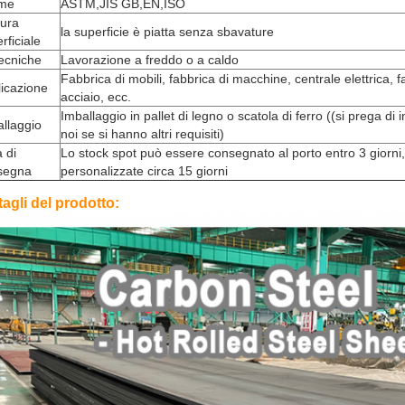
me
ASTM,JIS GB,EN,ISO
tura
la superficie è piatta senza sbavature
rficiale
ecniche
Lavorazione a freddo o a caldo
Fabbrica di mobili, fabbrica di macchine, centrale elettrica, fa
icazione
acciaio, ecc.
Imballaggio in pallet di legno o scatola di ferro ((si prega di 
llaggio
noi se si hanno altri requisiti)
 di
Lo stock spot può essere consegnato al porto entro 3 giorni, 
segna
personalizzate circa 15 giorni
tagli del prodotto: