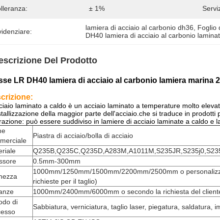
lleranza:
± 1%
Servi
lamiera di acciaio al carbonio dh36
, 
Foglio 
idenziare:
DH40 lamiera di acciaio al carbonio lamina
escrizione Del Prodotto
sse LR DH40 lamiera di acciaio al carbonio lamiera marina
crizione:
ciaio laminato a caldo è un acciaio laminato a temperature molto elevat
istallizzazione della maggior parte dell'acciaio.che si traduce in prodott
razione: può essere suddiviso in lamiere di acciaio laminate a caldo e l
me
Piastra di acciaio/bolla di acciaio
merciale
riale
Q235B,Q235C,Q235D,A283M,A1011M,S235JR,S235j0,S235
ssore
0.5mm-300mm
1000mm/1250mm/1500mm/2200mm/2500mm o personalizzato
ghezza
richieste per il taglio)
tanze
1000mm/2400mm/6000mm o secondo la richiesta del client
odo di
Sabbiatura, verniciatura, taglio laser, piegatura, saldatura, 
cesso