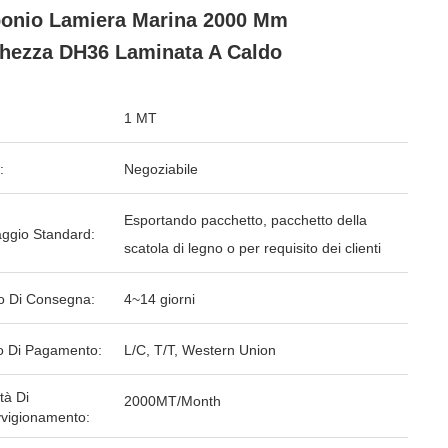
onio Lamiera Marina 2000 Mm
hezza DH36 Laminata A Caldo
1 MT
:
Negoziabile
Esportando pacchetto, pacchetto della
aggio Standard:
scatola di legno o per requisito dei clienti
o Di Consegna:
4~14 giorni
 Di Pagamento:
L/C, T/T, Western Union
tà Di
2000MT/Month
vigionamento: