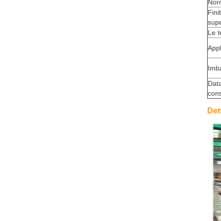
Nor
Fini
supe
Le t
Appl
Imba
Data
con
Det