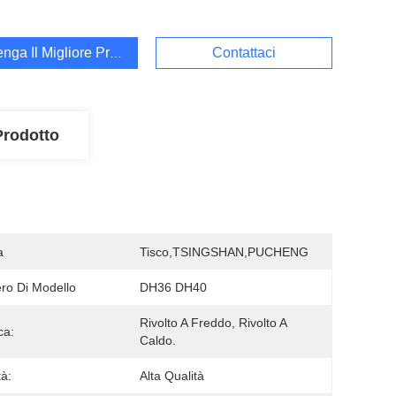
enga Il Migliore Prezzo
Contattaci
Prodotto
a
Tisco,TSINGSHAN,PUCHENG
o Di Modello
DH36 DH40
Rivolto A Freddo, Rivolto A 
ca:
Caldo.
tà:
Alta Qualità