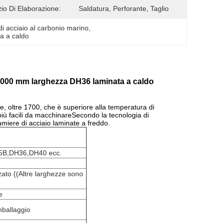
zio Di Elaborazione:
Saldatura, Perforante, Taglio
di acciaio al carbonio marino
, 
ta a caldo
 2000 mm larghezza DH36 laminata a caldo
e, oltre 1700, che è superiore alla temperatura di
i più facili da macchinareSecondo la tecnologia di
amiere di acciaio laminate a freddo.
B,DH36,DH40 ecc.
 ((Altre larghezze sono
e
imballaggio