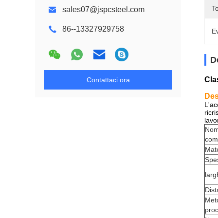
To
sales07@jspcsteel.com
86--13327929758
Ev
D
Cla
Contattaci ora
Des
L'ac
ricr
lavo
No
com
Mate
Spe
lar
Dis
Met
pro