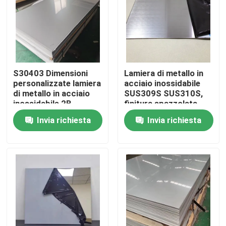
Circa noi
Giro della fabbrica
S30403 Dimensioni
Lamiera di metallo in
personalizzate lamiera
acciaio inossidabile
Controllo di qualità
di metallo in acciaio
SUS309S SUS310S,
inossidabile 2B
finitura spazzolata,
Finitura lucidatura a
laminata a freddo per
Invia richiesta
Invia richiesta
freddo per
strutture edilizie
Contattici
elettrodomestici
Notizie
Casi
tubo senza cuciture degli ss