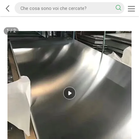
1
/
2