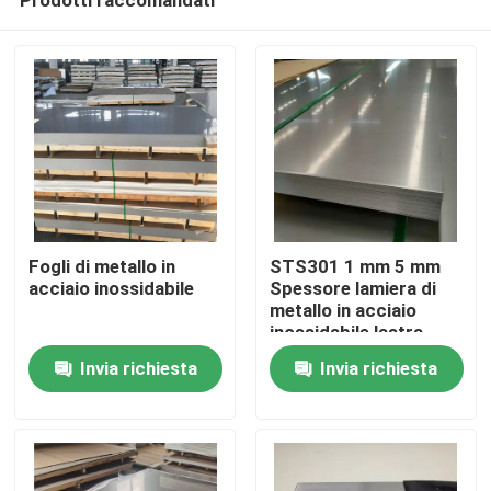
Fogli di metallo in
STS301 1 mm 5 mm
acciaio inossidabile
Spessore lamiera di
metallo in acciaio
inossidabile lastra
Casa
specchio Finitura
Invia richiesta
Invia richiesta
laminatura a freddo
lucidatura resistenza
Prodotti
all'usura
Video