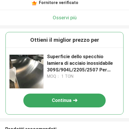
Fornitore verificato
Osservi più
Ottieni il miglior prezzo per
Superficie dello specchio
lamiera di acciaio inossidabile
309S/904L/2205/2507 Per
gioielli
MOQ： 1 TON
Continua
Prodotti raccomandati