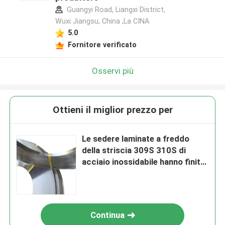
Guangyi Road, Liangxi District,
Wuxi Jiangsu, China ,La CINA
5.0
Fornitore verificato
Osservi più
Ottieni il miglior prezzo per
Le sedere laminate a freddo
della striscia 309S 310S di
acciaio inossidabile hanno finito
0,6 * 37mm C per i dadi di
bullone
Continua