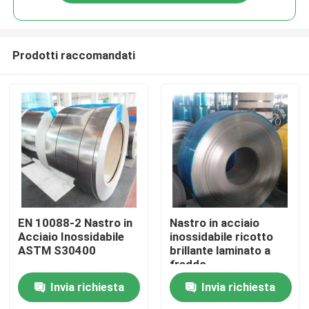
Prodotti raccomandati
Casa
EN 10088-2 Nastro in
Nastro in acciaio
Acciaio Inossidabile
inossidabile ricotto
ASTM S30400
brillante laminato a
Prodotti
freddo
Invia richiesta
Invia richiesta
Video