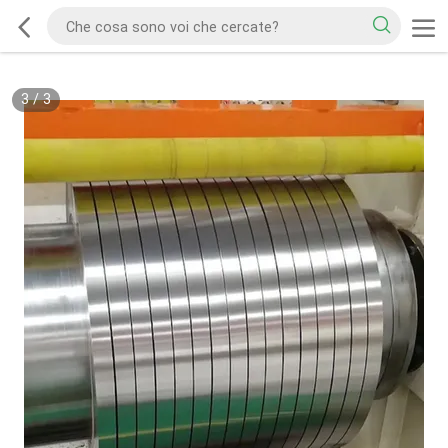
3
/
3