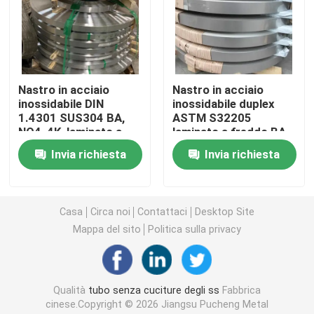
Tubo rotondo degli ss
Tubo degli ss 304
Nastro in acciaio
Nastro in acciaio
inossidabile DIN
inossidabile duplex
1.4301 SUS304 BA,
ASTM S32205
Tubo di acciaio inossidabile
NO4, 4K, laminato a
laminato a freddo BA,
freddo, per
lucidatura a specchio
Invia richiesta
Invia richiesta
produzione industriale
4K, 8K con servizio di
piatto di alluminio dello strato
taglio
Casa
Circa noi
Contattaci
Desktop Site
bobina di acciaio inossidabile
Mappa del sito
Politica sulla privacy
Lamina di metallo di acciaio inossidabile
Qualità
tubo senza cuciture degli ss
Fabbrica
Striscia di acciaio inossidabile
cinese.Copyright © 2026 Jiangsu Pucheng Metal