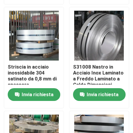
Circa noi
Giro della fabbrica
Controllo di qualità
Striscia in acciaio
S31008 Nastro in
inossidabile 304
Acciaio Inox Laminato
Contattici
satinato da 0,8 mm di
a Freddo Laminato a
spessore
Caldo Dimensioni
Personalizzate
Notizie
Invia richiesta
Invia richiesta
Superficie 8K 4K
Resistenza all'Usura
Casi
tubo senza cuciture degli ss