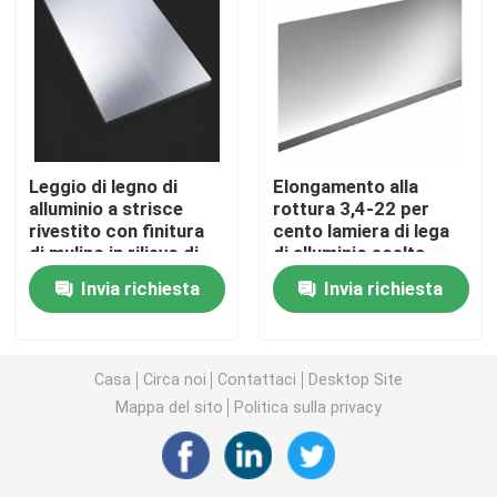
Tubo rotondo degli ss
Tubo degli ss 304
Leggio di legno di
Elongamento alla
Tubo di acciaio inossidabile
alluminio a strisce
rottura 3,4-22 per
rivestito con finitura
cento lamiera di lega
di mulino in rilievo di
di alluminio scelta
piatto di alluminio dello strato
tipo 7075 adatto per
ideale per componenti
Invia richiesta
Invia richiesta
usi aerospaziali,
strutturali e
automobilistici e
fabbricazione
bobina di acciaio inossidabile
industriali
personalizzata
esigenze
Casa
Circa noi
Contattaci
Desktop Site
Mappa del sito
Politica sulla privacy
Lamina di metallo di acciaio inossidabile
Striscia di acciaio inossidabile