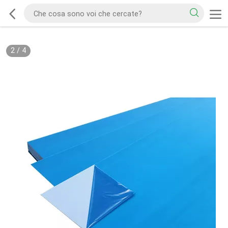
2
/
4