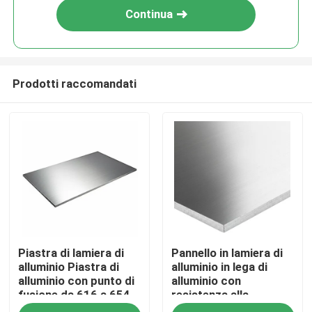
Continua
Prodotti raccomandati
Casa
Piastra di lamiera di
Pannello in lamiera di
Prodotti
alluminio Piastra di
alluminio in lega di
alluminio con punto di
alluminio con
fusione da 616 a 654
resistenza alla
Video
gradi Celsius adatta a
trazione ultima di 186