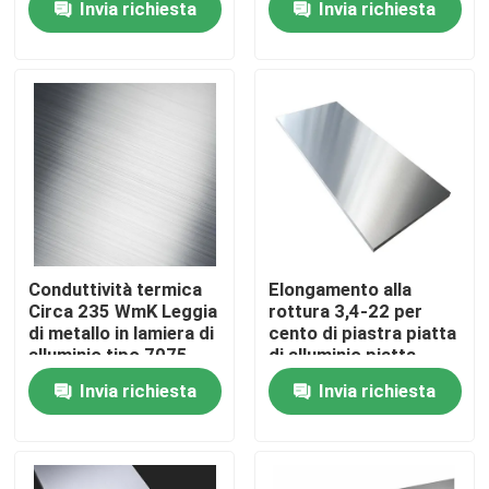
Invia richiesta
Invia richiesta
vari usi industriali
MPa, adatto per
progetti di copertura,
rivestimento e
Circa noi
strutturali
Giro della fabbrica
Controllo di qualità
Contattici
Conduttività termica
Elongamento alla
Circa 235 WmK Leggia
rottura 3,4-22 per
di metallo in lamiera di
cento di piastra piatta
Notizie
alluminio tipo 7075
di alluminio piatta
Materiale per
adatta per
Invia richiesta
Invia richiesta
l'industria
applicazioni
Casi
aerospaziale,
ingegneristiche e
automobilistica ed
strutturali
elettronica
tubo senza cuciture degli ss